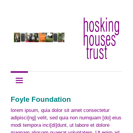
Skip
Hosking
to
Hosking
Houses
content
Trust
Houses
Trust
Foyle Foundation
lorem ipsum, quia dolor sit amet consectetur
adipisci[ng] velit, sed quia non numquam [do] eius
modi tempora inci[di]dunt, ut labore et dolore
magnam aliquam quaerat voluptatem. Ut enim ad