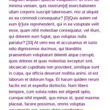
minima veniam, quis nostrum[d] exercitationem
ullam corporis suscipit laboriosam, nisi ut aliquid
ex ea commodi consequatur? [D]Quis autem vel
eum i[r]ure reprehenderit, qui in ea voluptate velit
esse, quam nihil molestiae consequatur, vel illum,
qui dolorem eum fugiat, quo voluptas nulla
pariatur? [33] At vero eos et accusamus et iusto
odio dignissimos ducimus, qui blanditiis
praesentium voluptatum deleniti atque corrupti,
quos dolores et quas molestias excepturi sint,
obcaecati cupiditate non provident, similique sunt
in culpa, qui officia deserunt mollitia animi, id est
laborum et dolorum fuga. Et harum quidem rerum
facilis est et expedita distinctio. Nam libero
tempore, cum soluta nobis est eligendi optio,
cumque nihil impedit, quo minus id, quod maxime
placeat, facere possimus, omnis voluptas